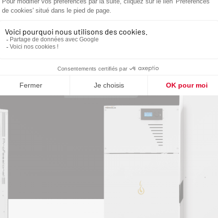
EFFICACE !
COUP DE CŒUR