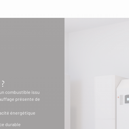
?
 un combustible issu
auffage présente de
cacité énergétique
rce durable