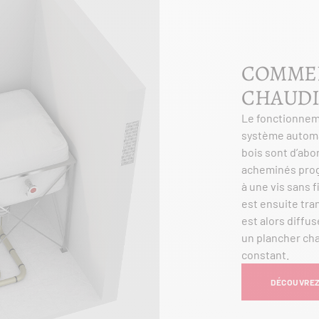
COMMEN
CHAUDI
Le fonctionnem
système automat
bois sont d’abo
acheminés prog
à une vis sans f
est ensuite tra
est alors diffu
un plancher ch
constant.
DÉCOUVREZ