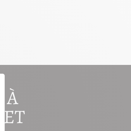
 À
 ET