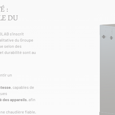
É :
LE DU
LAB s’inscrit
alitative du Groupe
ue selon des
t durabilité sont au
ntir un
stesse
, capables de
ques
té des appareils
, afin
une chaudière fiable,