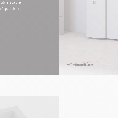
tible stable
 régulation